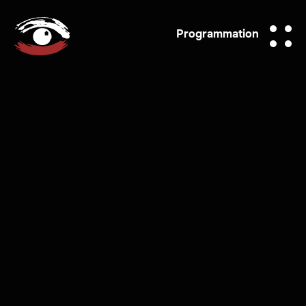
Programmation
/
OFFRE D'EMPLOI
/
PROMO
/
NOUVELLES
/
CHRONIQUE
/
HISTOIRE
/
EXPOSITIONS
/
NOUVEAUTÉS
/
ANNONCES